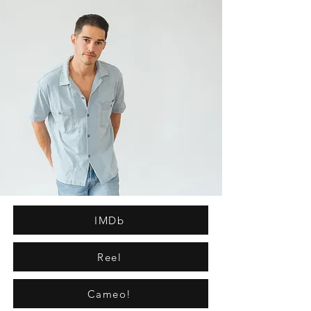
IMDb
Reel
Cameo!